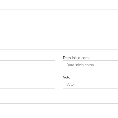
Data inizio corso
Data di rilascio del titolo
Voto