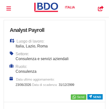
Visita
Analyst Payroll
Luogo di lavoro:
il
Offerte
Italia
,
Lazio
,
Roma
Settore:
sito
di
Carica
Consulenza e servizi aziendali
Ruolo:
Consulenza
bdo.it
lavoro
il
Login
Data ultimo aggiornamento:
23/06/2026
Data di scadenza:
31/12/2999
CV
Lingua
SEND