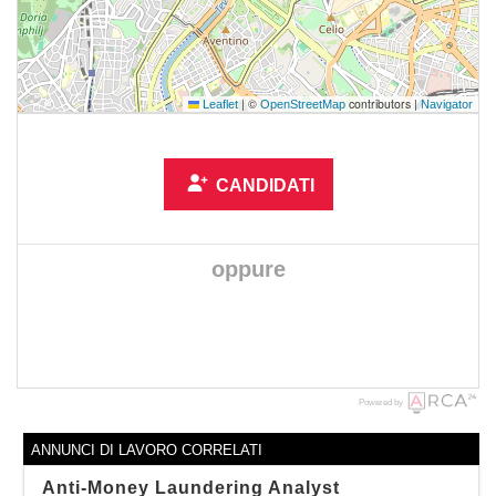
|
©
contributors |
Leaflet
OpenStreetMap
Navigator
CANDIDATI
oppure
Powered by
ANNUNCI DI LAVORO CORRELATI
Anti-Money Laundering Analyst