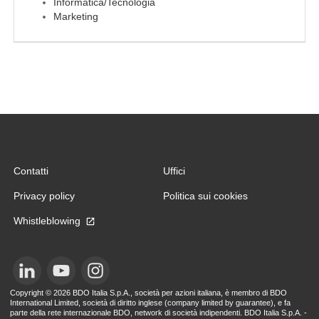
EN
Informatica/Tecnologia
Marketing
FR
IT
DE
Contatti
Uffici
Privacy policy
Politica sui cookies
ES
Whistleblowing
PT
Copyright © 
2026 BDO Italia S.p.A., società per azioni italiana, è membro di BDO 
International Limited, società di diritto inglese (company limited by guarantee), e fa 
parte della rete internazionale BDO, network di società indipendenti. BDO Italia S.p.A. - 