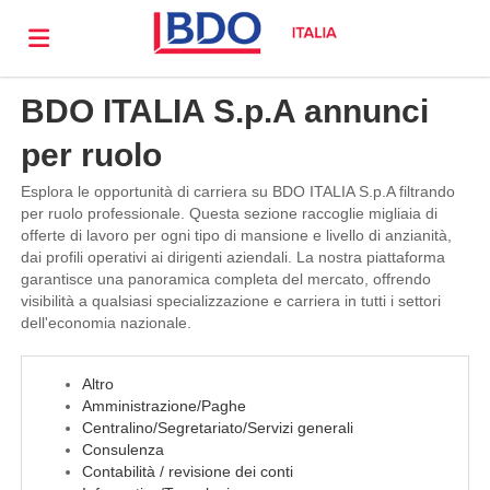
BDO ITALIA S.p.A annunci
Visita
per ruolo
il
Offerte
Esplora le opportunità di carriera su BDO ITALIA S.p.A filtrando
per ruolo professionale. Questa sezione raccoglie migliaia di
offerte di lavoro per ogni tipo di mansione e livello di anzianità,
dai profili operativi ai dirigenti aziendali. La nostra piattaforma
sito
di
Carica
garantisce una panoramica completa del mercato, offrendo
visibilità a qualsiasi specializzazione e carriera in tutti i settori
dell'economia nazionale.
bdo.it
lavoro
il
Login
Altro
Amministrazione/Paghe
CV
Lingua
Centralino/Segretariato/Servizi generali
Consulenza
Contabilità / revisione dei conti