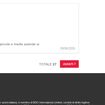
ole e medie aziende ai grandi gruppi internazionali, fino a investitori p
29/06/2026
TOTALE
27
AVANTI
 azioni italiana, è membro di BDO International Limited, società di diritto inglese 