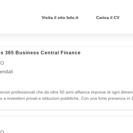
Visita il sito bdo.it
Carica il CV
cs 365 Business Central Finance
NO
iendali
vizi professionali che da oltre 50 anni affianca imprese di ogni dimens
o a investitori privati e istituzioni pubbliche. Con una forte presenza in
luzio
NO