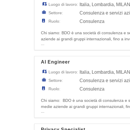
Luogo di lavoro:
Italia
,
Lombardia
,
MILA
Settore:
Consulenza e servizi az
Ruolo:
Consulenza
Chi siamo: BDO è una società di consulenza e ser
aziende ai grandi gruppi internazionali, fino a inv
...
professionisti in Italia, la nostra azienda offre so
AI Engineer
Luogo di lavoro:
Italia
,
Lombardia
,
MILA
Settore:
Consulenza e servizi az
Ruolo:
Consulenza
Chi siamo: BDO è una società di consulenza e ser
medie aziende ai grandi gruppi internazionali, fin
...
professionisti in Italia, la nostra azienda offre so
Privacy Specialist