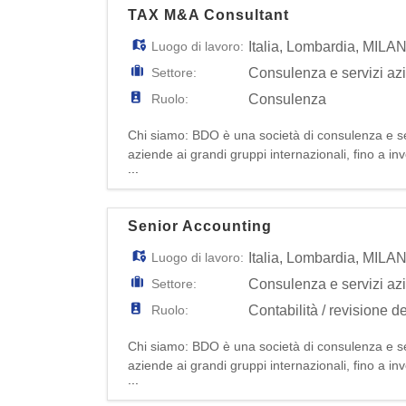
TAX M&A Consultant
Luogo di lavoro:
Italia
,
Lombardia
,
MILA
Settore:
Consulenza e servizi az
Ruolo:
Consulenza
Chi siamo: BDO è una società di consulenza e ser
aziende ai grandi gruppi internazionali, fino a inv
...
professionisti in Italia, la nostra azienda offre so
Senior Accounting
Luogo di lavoro:
Italia
,
Lombardia
,
MILA
Settore:
Consulenza e servizi az
Ruolo:
Contabilità / revisione de
Chi siamo: BDO è una società di consulenza e ser
aziende ai grandi gruppi internazionali, fino a inv
...
professionisti in Italia, la nostra azienda offre so