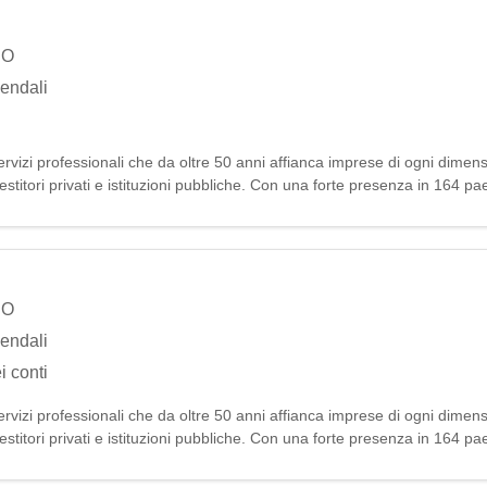
NO
iendali
vizi professionali che da oltre 50 anni affianca imprese di ogni dimens
estitori privati e istituzioni pubbliche. Con una forte presenza in 164 pa
luzion
NO
iendali
i conti
vizi professionali che da oltre 50 anni affianca imprese di ogni dimens
estitori privati e istituzioni pubbliche. Con una forte presenza in 164 pa
luzion