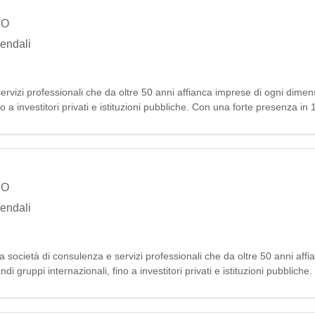
NO
iendali
vizi professionali che da oltre 50 anni affianca imprese di ogni dimens
o a investitori privati e istituzioni pubbliche. Con una forte presenza in
luzio
NO
iendali
ocietà di consulenza e servizi professionali che da oltre 50 anni affi
i gruppi internazionali, fino a investitori privati e istituzioni pubblich
a