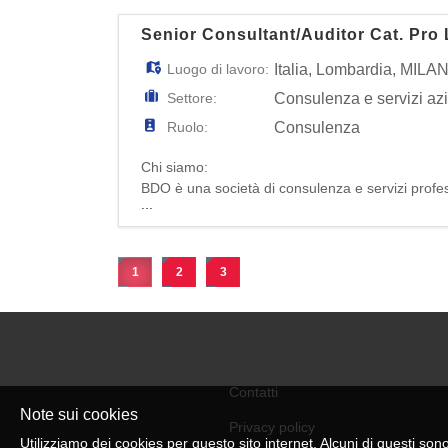
Senior Consultant/Auditor Cat. Pro 
Luogo di lavoro:
Italia
,
Lombardia
,
MILA
Settore:
Consulenza e servizi az
Ruolo:
Consulenza
Chi siamo:
BDO è una società di consulenza e servizi professi
...
1
2
3
Contatti
Note sui cookies
Privacy policy
Utilizziamo dei cookies per questo sito internet. Alcuni di questi sono