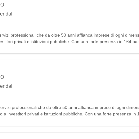
NO
iendali
vizi professionali che da oltre 50 anni affianca imprese di ogni dimens
estitori privati e istituzioni pubbliche. Con una forte presenza in 164 pa
luzion
NO
iendali
vizi professionali che da oltre 50 anni affianca imprese di ogni dimens
o a investitori privati e istituzioni pubbliche. Con una forte presenza in
luzio