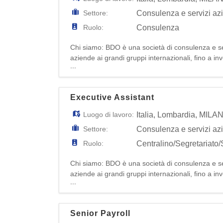
Settore:
Consulenza e servizi az
Ruolo:
Consulenza
Chi siamo: BDO è una società di consulenza e ser
aziende ai grandi gruppi internazionali, fino a inv
...
professionisti in Italia, la nostra azienda offre so
Executive Assistant
Luogo di lavoro:
Italia
,
Lombardia
,
MILA
Settore:
Consulenza e servizi az
Ruolo:
Centralino/Segretariato/
Chi siamo: BDO è una società di consulenza e ser
aziende ai grandi gruppi internazionali, fino a inv
...
professionisti in Italia, la nostra azienda offre so
Senior Payroll