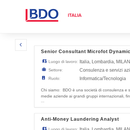
Senior Consultant Microfot Dynami
Luogo di lavoro:
Italia
,
Lombardia
,
MILA
Settore:
Consulenza e servizi az
Ruolo:
Informatica/Tecnologia
Chi siamo: BDO è una società di consulenza e ser
medie aziende ai grandi gruppi internazionali, fin
...
professionisti in Italia, la nostra azienda offre so
Anti-Money Laundering Analyst
Luogo di lavoro:
Italia
,
Lombardia
,
MILA