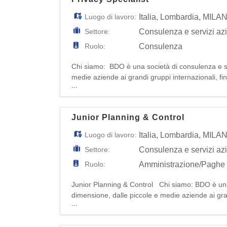
Luogo di lavoro:
Italia
,
Lombardia
,
MILA
Settore:
Consulenza e servizi az
Ruolo:
Consulenza
Chi siamo: BDO è una società di consulenza e ser
medie aziende ai grandi gruppi internazionali, fin
...
professionisti in Italia, la nostra azienda offre so
Junior Planning & Control
Luogo di lavoro:
Italia
,
Lombardia
,
MILA
Settore:
Consulenza e servizi az
Ruolo:
Amministrazione/Paghe
Junior Planning & Control Chi siamo: BDO è una s
dimensione, dalle piccole e medie aziende ai grand
...
164 paesi e più di 1.300 professionisti in Italia, l