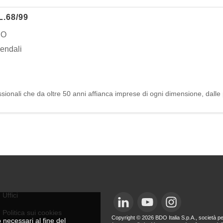
L.68/99
NO
iendali
onali che da oltre 50 anni affianca imprese di ogni dimensione, dalle picc
Uffici
Politica sui cookies
Copyright © 
2026 BDO Italia S.p.A., società per
 necessari al fine del