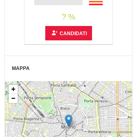
? %
CANDIDATI
MAPPA
+
−