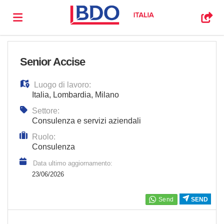
Visita
Senior Accise
Luogo di lavoro:
il
Offerte
Italia
,
Lombardia
,
Milano
Settore:
sito
di
Carica
Consulenza e servizi aziendali
Ruolo:
Consulenza
bdo.it
lavoro
il
Login
Data ultimo aggiornamento:
23/06/2026
CV
Lingua
SEND