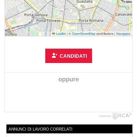
|
©
contributors |
Leaflet
OpenStreetMap
Navigator
CANDIDATI
oppure
Powered by
ANNUNCI DI LAVORO CORRELATI